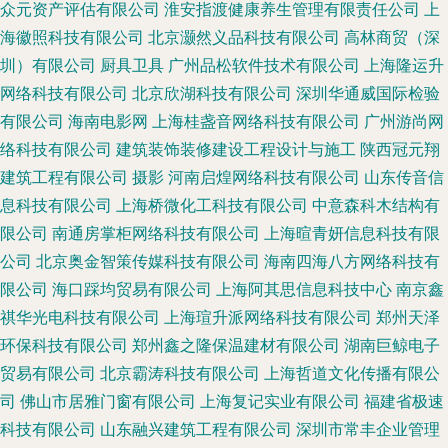
众元资产评估有限公司
淮安指渡健康养生管理有限责任公司
上
海徽照科技有限公司
北京灏然义品科技有限公司
高林商贸（深
圳）有限公司
厨具卫具
广州品松软件技术有限公司
上海隆运升
网络科技有限公司
北京欣湖科技有限公司
深圳华通威国际检验
有限公司
海南电影网
上海桂盏音网络科技有限公司
广州游尚网
络科技有限公司
建筑装饰装修建设工程设计与施工
陕西冠元翔
建筑工程有限公司
摄影
河南启煌网络科技有限公司
山东传音信
息科技有限公司
上海桥微化工科技有限公司
中意森科木结构有
限公司
南通房掌柜网络科技有限公司
上海暄青妍信息科技有限
公司
北京奥金智策传媒科技有限公司
海南四海八方网络科技有
限公司
海口踩均贸易有限公司
上海阿其思信息科技中心
南京鑫
祺华光电科技有限公司
上海瑄升派网络科技有限公司
郑州天泽
环保科技有限公司
郑州鑫之隆保温建材有限公司
湖南巨鲸电子
贸易有限公司
北京霸涛科技有限公司
上海哲道文化传播有限公
司
佛山市居雅门窗有限公司
上海复记实业有限公司
福建省极速
科技有限公司
山东融兴建筑工程有限公司
深圳市常丰企业管理